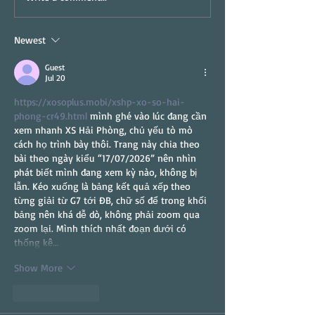
Baldacci
Newest
Guest
Jul 20
https://xosoplus.mobi/xshp-xo-so-hai-
phong-cr49.html
 mình ghé vào lúc đang cần 
xem nhanh XS Hải Phòng, chủ yếu tò mò 
cách họ trình bày thôi. Trang này chia theo 
bài theo ngày kiểu “17/07/2026” nên nhìn 
phát biết mình đang xem kỳ nào, không bị 
lẫn. Kéo xuống là bảng kết quả xếp theo 
từng giải từ G7 tới ĐB, chữ số để trong khối 
bảng nên khá dễ dò, không phải zoom qua 
zoom lại. Mình thích nhất đoạn dưới có 
thống kê…
Show More
Like
Reply