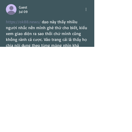
Guest
Jul 09
https://ok88.news/
 dạo này thấy nhiều 
người nhắc nên mình ghé thử cho biết, kiểu 
xem giao diện ra sao thôi chứ mình cũng 
không rành cá cược. Vào trang cái là thấy họ 
chia nội dung theo từng mảng nhìn khá 
gọn, kéo xuống không bị loạn mắt. Có đoạn 
giới thiệu ngắn về nền tảng (kiểu nhấn 
mạnh an toàn, minh bạch) nên đọc lướt 
cũng hiểu họ đang nói gì. Mình thích nhất là 
phần hỏi đáp FAQ…
Show More
Like
Reply
Guest
Jul 06
https://keonhacai55.lol/
 hôm trước mình 